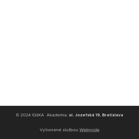
© 2024 IQšKA Akademia,
ul. Jozefská 19, Bratislava
Vytvorené službou
Webnode