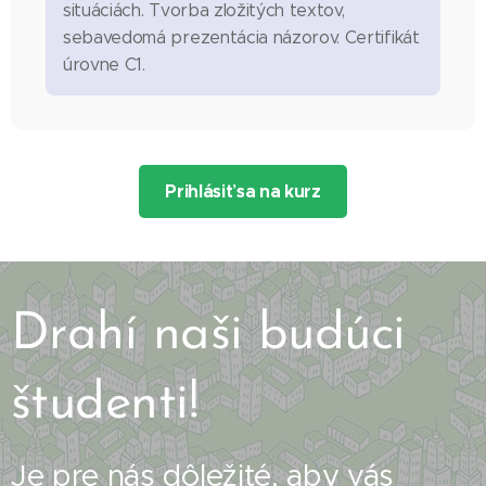
situáciách. Tvorba zložitých textov,
sebavedomá prezentácia názorov. Certifikát
úrovne C1.
Prihlásiť sa na kurz
Drahí naši budúci
študenti!
Je pre nás dôležité, aby vás